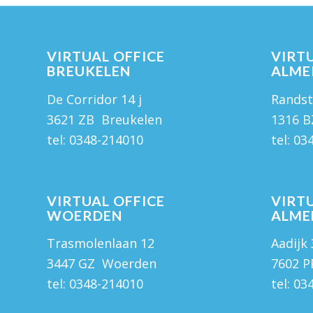
VIRTUAL OFFICE
VIRTU
BREUKELEN
ALME
De Corridor 14 j
Randst
3621 ZB Breukelen
1316 B
tel:
0348-214010
tel:
03
VIRTUAL OFFICE
VIRTU
WOERDEN
ALME
Trasmolenlaan 12
Aadijk
3447 GZ Woerden
7602 P
tel:
0348-214010
tel:
03