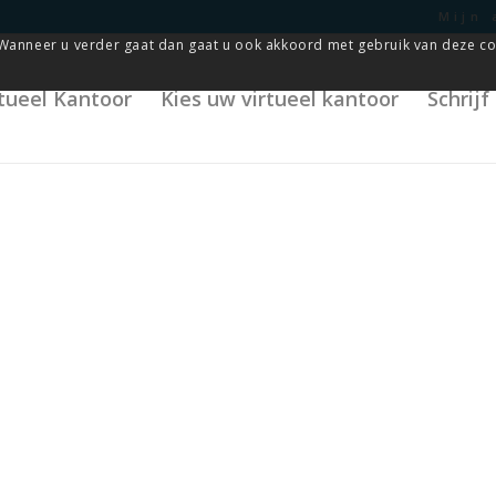
Mijn 
Wanneer u verder gaat dan gaat u ook akkoord met gebruik van deze co
rtueel Kantoor
Kies uw virtueel kantoor
Schrij