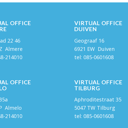
AL OFFICE
VIRTUAL OFFICE
RE
DUIVEN
ad 22 46
Geograaf 16
Z Almere
6921 EW Duiven
48-214010
tel:
085-0601608
AL OFFICE
VIRTUAL OFFICE
LO
TILBURG
 35a
Aphroditestraat 35
P Almelo
5047 TW Tilburg
48-214010
tel:
085-0601608