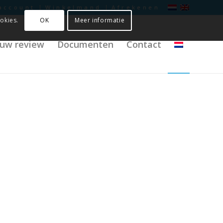
account
Winkelmand
Afrekenen
OK
Meer informatie
okies.
f uw review
Documenten
Contact