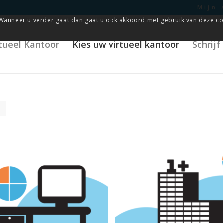
Mijn 
Wanneer u verder gaat dan gaat u ook akkoord met gebruik van deze co
rtueel Kantoor
Kies uw virtueel kantoor
Schrij