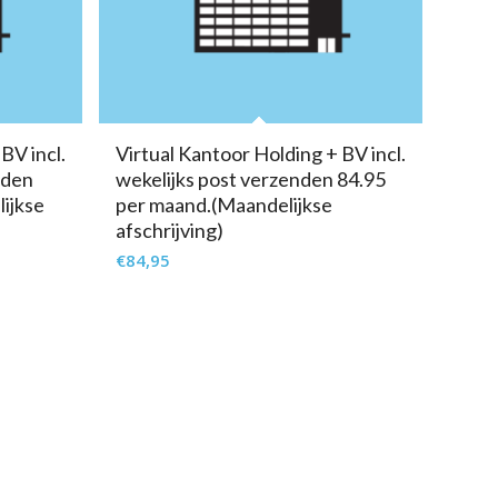
BV incl.
Virtual Kantoor Holding + BV incl.
nden
wekelijks post verzenden 84.95
ijkse
per maand.(Maandelijkse
afschrijving)
€
84,95