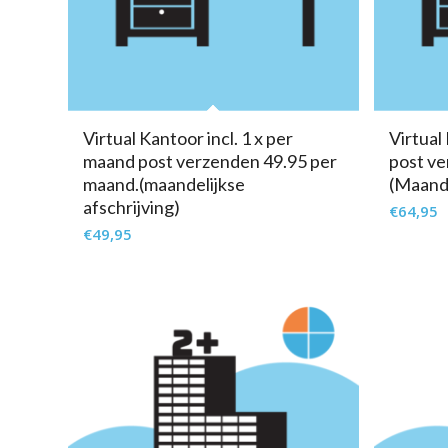
Virtual Kantoor incl. 1 x per
Virtual 
maand post verzenden 49.95 per
post ve
maand.(maandelijkse
(Maande
afschrijving)
€
64,95
€
49,95