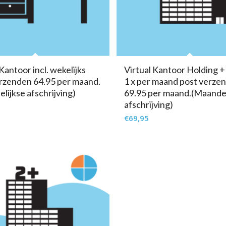
Kantoor incl. wekelijks
Virtual Kantoor Holding + 
rzenden 64.95 per maand.
1 x per maand post verze
lijkse afschrijving)
69.95 per maand.(Maandel
afschrijving)
€
69,95