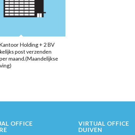
 Kantoor Holding + 2 BV
ekelijks post verzenden
per maand.(Maandelijkse
jving)
AL OFFICE
VIRTUAL OFFICE
RE
DUIVEN