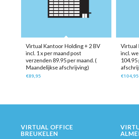
Virtual Kantoor Holding + 2 BV
Virtual
incl. 1 x per maand post
incl. w
verzenden 89.95 per maand. (
104.95 
Maandelijkse afschrijving)
afschri
€
89,95
€
104,95
VIRTUAL OFFICE
VIRTU
BREUKELEN
ALME