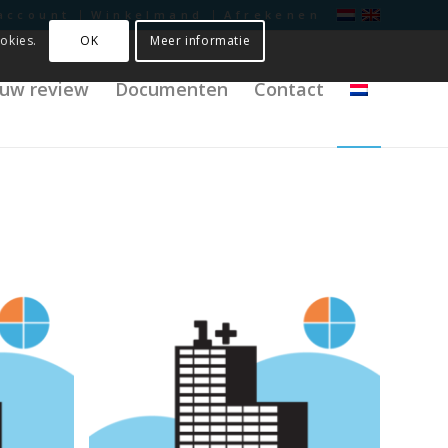
account
Winkelmand
Afrekenen
OK
Meer informatie
okies.
f uw review
Documenten
Contact