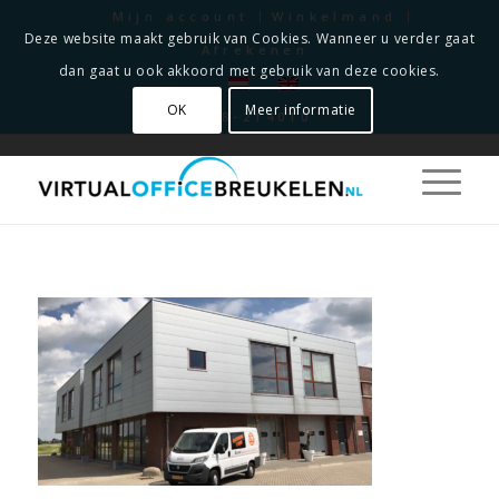
Mijn account
Winkelmand
Deze website maakt gebruik van Cookies. Wanneer u verder gaat
Afrekenen
dan gaat u ook akkoord met gebruik van deze cookies.
OK
Meer informatie
0348-214010